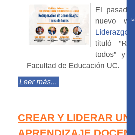
El pasado 
nuevo we
Ta
Liderazgo 
tituló “Re
todos” y t
Facultad de Educación UC.
Leer más...
CREAR Y LIDERAR UN
APRENDIZAJE DOCEN