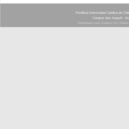
Pontificia Universidad Católica de Ch
Campus San Joaquín - Av
Optimizado para: Explorer 8.0, Firefo