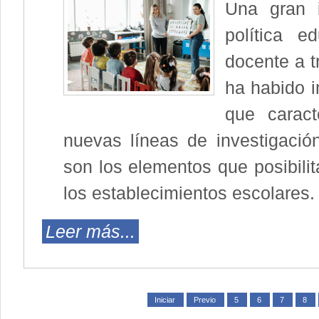
Una gran i
política e
docente a t
ha habido 
que caracte
nuevas líneas de investigació
son los elementos que posibili
los establecimientos escolares.
Leer más...
Iniciar
Previo
5
6
7
8