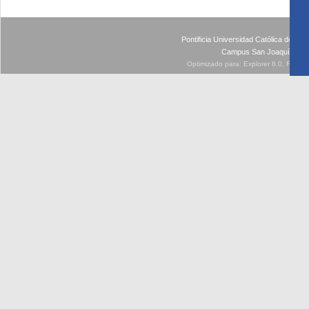
Pontificia Universidad Católica de Ch
Campus San Joaquín - Av
Optimizado para: Explorer 8.0, Firefo