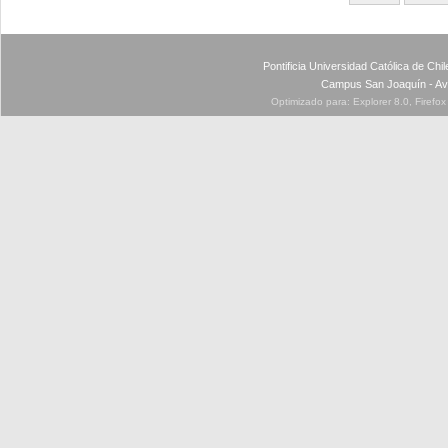
Pontificia Universidad Católica de Ch
Campus San Joaquín - Av
Optimizado para: Explorer 8.0, Firefo