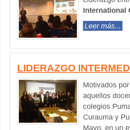
International
Leer más...
LIDERAZGO INTERMED
Motivados por 
aquellos docen
colegios Pum
Curauma y Pue
Mayo, en un ev