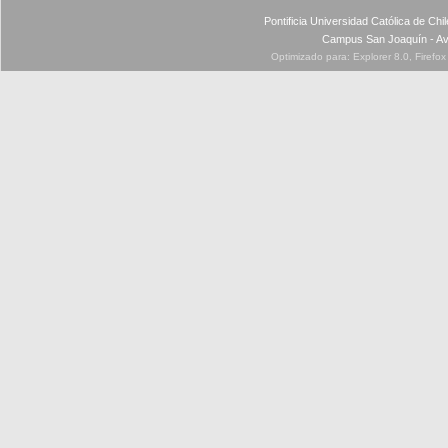
Pontificia Universidad Católica de Ch
Campus San Joaquín - Av
Optimizado para: Explorer 8.0, Firefo