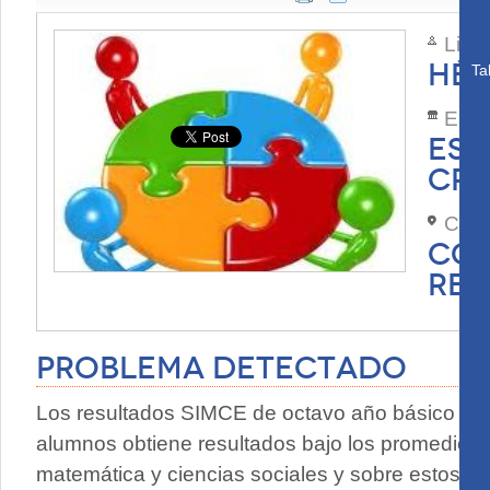
Lide
HÉC
Ta
Esta
ESC
CR
Com
COL
REG
Problema Detectado
Los resultados SIMCE de octavo año básico mu
alumnos obtiene resultados bajo los promedios 
matemática y ciencias sociales y sobre estos pr