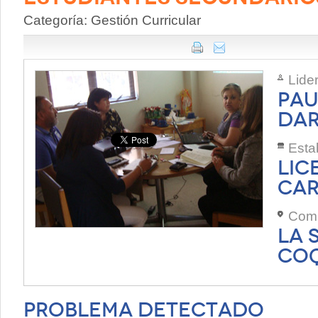
Categoría: Gestión Curricular
Lide
PAU
DAR
Esta
LIC
CAR
Com
LA 
CO
Problema Detectado