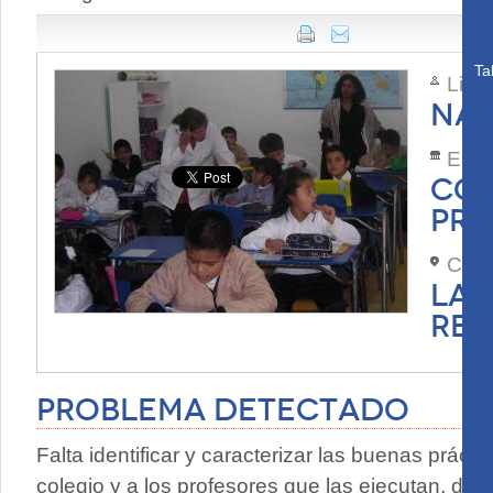
Ta
Lide
NAT
Esta
COL
PRA
Com
LA 
REG
Problema Detectado
Falta identificar y caracterizar las buenas práct
colegio y a los profesores que las ejecutan, de