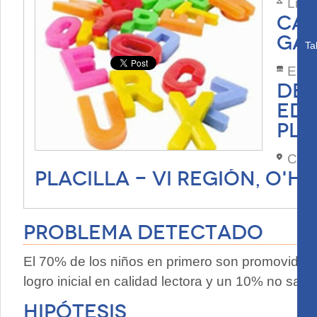
Lide
CAR
GÁ
Ta
Esta
DEP
EDU
PLA
Com
PLACILLA - VI REGIÓN, O'H
Problema Detectado
El 70% de los niños en primero son promovidos
logro inicial en calidad lectora y un 10% no sabe l
Hipótesis