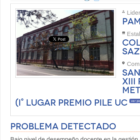
Lide
PAM
Esta
COL
SAZ
Com
SAN
XII
MET
(
I° LUGAR PREMIO PILE UC
Problema Detectado
Bajo nivel de desempeño docente en la gestión 