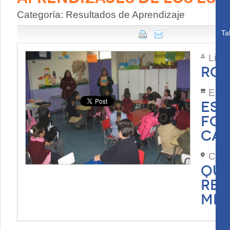
Categoría: Resultados de Aprendizaje
Ta
Lide
ROD
Esta
ESC
FON
CAR
Com
QUI
REG
MET