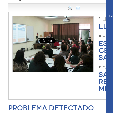
Ta
Lide
ELC
Esta
ESC
CER
SAA
Com
SAN
REG
MET
Problema Detectado