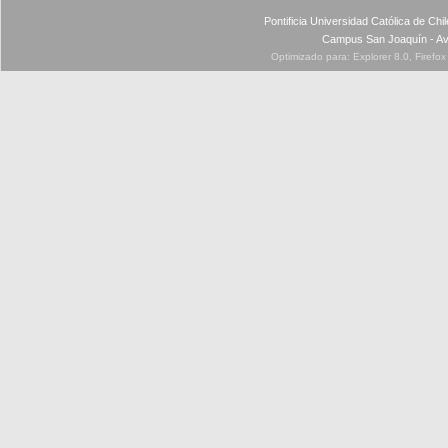
Pontificia Universidad Católica de Ch
Campus San Joaquín - Av
Optimizado para: Explorer 8.0, Firefo