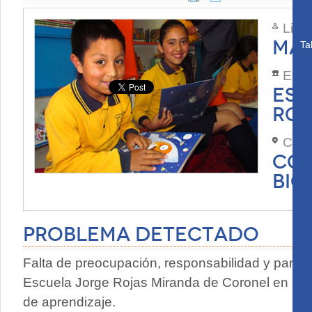
Lide
MAR
Ta
Esta
ESC
ROJ
Com
COR
BIO
Problema Detectado
Falta de preocupación, responsabilidad y partici
Escuela Jorge Rojas Miranda de Coronel en su
de aprendizaje.