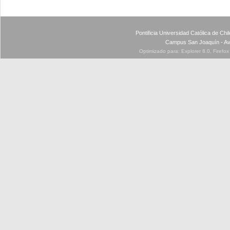
Pontificia Universidad Católica de Ch
Campus San Joaquín - Av
Optimizado para: Explorer 8.0, Firefo