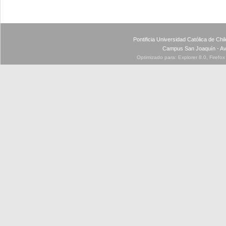
Pontificia Universidad Católica de Ch
Campus San Joaquín - Av
Optimizado para: Explorer 8.0, Firefo