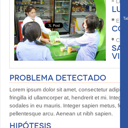
Lide
LUI
Ta
Esta
COL
Com
SAN
VI 
Problema Detectado
Lorem ipsum dolor sit amet, consectetur adipisci
fringilla id ullamcorper at, hendrerit et mi. Inte
sodales in eu mauris. Integer sapien metus, feugia
pellentesque arcu. Aenean ut nibh sapien.
Hipótesis