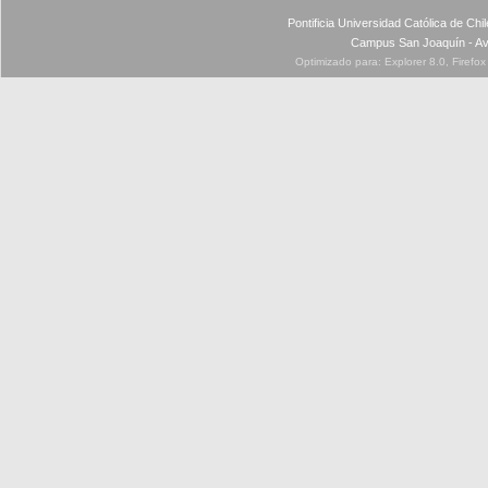
Pontificia Universidad Católica de Ch
Campus San Joaquín - Av
Optimizado para: Explorer 8.0, Firefo