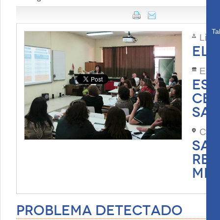
Ta
Lide
ELC
Esta
ESC
CER
SAA
Com
SAN
REG
MET
Problema Detectado