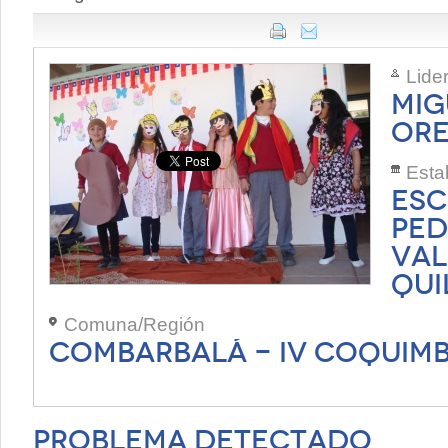
Lide
MIG
OR
Esta
ESC
PED
VAL
QUI
Comuna/Región
COMBARBALÁ - IV COQUIM
Problema Detectado