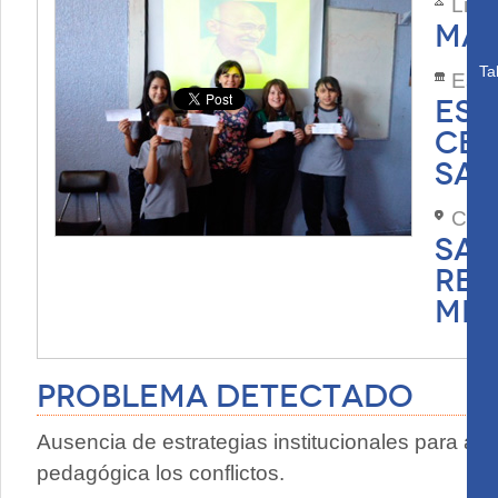
Lide
MAN
Ta
Esta
ESC
CER
SA
Com
SAN
REG
MET
Problema Detectado
Ausencia de estrategias institucionales para ab
pedagógica los conflictos.