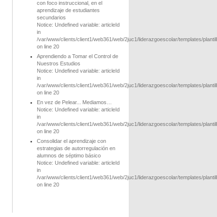
con foco instruccional, en el
aprendizaje de estudiantes
secundarios
Notice
: Undefined variable: articleId
in
/var/www/clients/client1/web361/web/2juc1/liderazgoescolar/templates/planti
on line
20
Aprendiendo a Tomar el Control de
Nuestros Estudios
Notice
: Undefined variable: articleId
in
/var/www/clients/client1/web361/web/2juc1/liderazgoescolar/templates/planti
on line
20
En vez de Pelear... Mediamos…
Notice
: Undefined variable: articleId
in
/var/www/clients/client1/web361/web/2juc1/liderazgoescolar/templates/planti
on line
20
Consolidar el aprendizaje con
estrategias de autorregulación en
alumnos de séptimo básico
Notice
: Undefined variable: articleId
in
/var/www/clients/client1/web361/web/2juc1/liderazgoescolar/templates/planti
on line
20