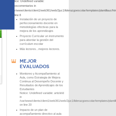
Notice
: Undefined variable:
datoscomentarios in
/var/www/clients/client1/web361/web/2juc1/liderazgoescolar/templates/plantillauc
on line
8
Instalación de un proyecto de
perfeccionamiento docente en
metodologías efectivas para la
mejora de los aprendizajes
Proyecto Curricular un instrumento
para abordar la gestión del
currículum escolar
Más lectores...mejores lectores.
MEJOR
EVALUADOS
Monitoreo y Acompañamiento al
Aula, como Estrategia de Mejora
Continua al Desempeño Docente y
Resultados de Aprendizajes de los
Estudiantes
Notice
: Undefined variable: articleId
in
/var/www/clients/client1/web361/web/2juc1/liderazgoescolar/templates/planti
on line
20
Impacto de un plan de
acompañamiento directivo al aula