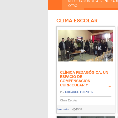
RESULTADOS DE APRENDIZAJ
OTRO
CLIMA ESCOLAR
CLÍNICA PEDAGÓGICA, UN
ESPACIO DE
COMPENSACIÓN
CURRICULAR Y
EMOCIONAL
EDUARDO FUENTES
Clima Escolar
Leer más
: 10538
(0)