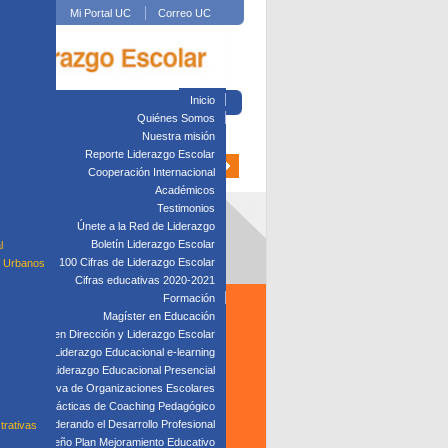
Mi Portal UC
Correo UC
Inicio
Quiénes Somos
Nuestra misión
Reporte Liderazgo Escolar
Cooperación Internacional
Académicos
Testimonios
Únete a la Red de Liderazgo
Boletín Liderazgo Escolar
l
100 Cifras de Liderazgo Escolar
s Urbanos
Cifras educativas 2020-2021
Formación
Magíster en Educación
Diplomado en Dirección y Liderazgo Escolar
plomado en Liderazgo Educacional e-learning
lomado en Liderazgo Educacional Presencial
tión Directiva de Organizaciones Escolares
Taller: Prácticas de Coaching Pedagógico
Taller: Liderando el Desarrollo Profesional
trativas
Taller: Diseño Plan Mejoramiento Educativo