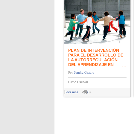
PLAN DE INTERVENCIÓN
PARA EL DESARROLLO DE
LA AUTORREGULACIÓN
DEL APRENDIZAJE EN
ESTUDIANTES DEL
Sandra Cuadra
SEGUNDO CICLO Y
ENSEÑANZA MEDIA
Clima Escolar
Leer más
: 8637
(1)