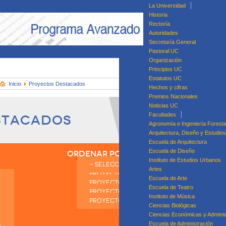
La Universidad
Historia
Rectoría
Autoridades
Secretaría General
Pastoral UC
Organización
Principios UC
Estatutos UC
Inicio
Proyectos Destacados
Hechos y cifras
Premios Nacionales
Noticias UC
Facultades
stacados
Agronomía e Ingeniería Foresta
Arquitectura, Diseño y Estudio
Escuela de Arquitectura
Escuela de Diseño
ORDENAR POR:
Instituto de Estudios Urbanos
- SELECCIONAR -
Artes
PROYECTOS MÁS VISTOS
Di
Escuela de Arte
PROYECTOS MÁS RECIENTES
Dip
Escuela de Teatro
PROYECTOS MÁS ANTIGUOS
Diplomado en Ges
Instituto de Música
PROYECTOS MÁS COMENTADOS
Ciencias Biológicas
Ciencias Económicas y Adminis
Escuela de Administración