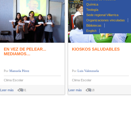
Química
Teología
Sede regional Villarrica
Organizaciones vinculadas
Bibliotecas
English
EN VEZ DE PELEAR...
KIOSKOS SALUDABLES
MEDIAMOS…
Manuela Pérez
Luis Valenzuela
Clima Escolar
Clima Escolar
Leer más
: 9291
(4)
Leer más
: 3818
(0)