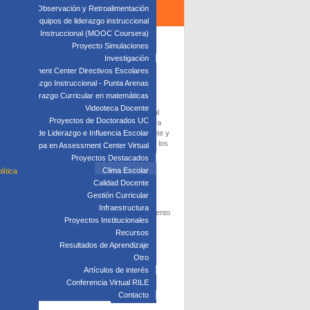
edagógica: Observación y Retroalimentación
 clave para equipos de liderazgo instruccional
: Liderazgo Instruccional (MOOC Coursera)
Proyecto Simulaciones
Investigación
Assessment Center Directivos Escolares
PROYECTOS +
s de Liderazgo Instruccional - Punta Arenas
VISTOS
Liderazgo Curricular en matemáticas
Videoteca Docente
Monitoreo y Acompañamiento al
Proyectos de Doctorados UC
Aula, como Estrategia de Mejora
Laboratorio de Liderazgo e Influencia Escolar
Continua al Desempeño Docente y
Resultados de Aprendizajes de los
Participa en Assessment Center Virtual
Estudiantes
Proyectos Destacados
Instalación de un proyecto de
Clima Escolar
lítica
perfeccionamiento docente en
Calidad Docente
metodologías efectivas para la
Gestión Curricular
mejora de los aprendizajes
Infraestructura
Proyecto Curricular un instrumento
Proyectos Institucionales
para abordar la gestión del
Recursos
currículum escolar
Resultados de Aprendizaje
Otro
PROYECTOS +
Artículos de interés
COMENTADOS
Conferencia Virtual RILE
Contacto